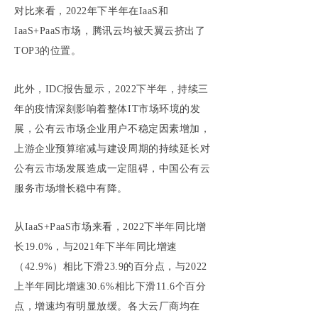
对比来看，2022年下半年在IaaS和
IaaS+PaaS市场，腾讯云均被天翼云挤出了
TOP3的位置。
此外，IDC报告显示，2022下半年，持续三
年的疫情深刻影响着整体IT市场环境的发
展，公有云市场企业用户不稳定因素增加，
上游企业预算缩减与建设周期的持续延长对
公有云市场发展造成一定阻碍，中国公有云
服务市场增长稳中有降。
从IaaS+PaaS市场来看，2022下半年同比增
长19.0%，与2021年下半年同比增速
（42.9%）相比下滑23.9的百分点，与2022
上半年同比增速30.6%相比下滑11.6个百分
点，增速均有明显放缓。各大云厂商均在