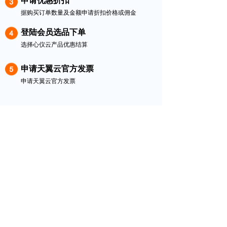
申请优惠折扣
据购买订单数量及金额申请折扣价格或佣金
登陆会员选品下单
选择心仪云产品优惠结算
申请天翼云官方发票
申请天翼云官方发票
全国客服电话：
17531900360
公司：
河北鹄云科技有限公司
地址：
河北省石家庄市湘江道319号天山科技工业园C座
16层创业园
电话：
17531900360
传真：
010xxxx8888